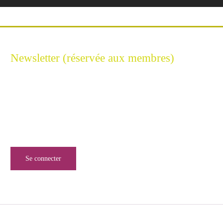
Newsletter (réservée aux membres)
Restez connecté à l'Excellence Cyber
Inscrivez-vous à notre newsletter pour ne rien manquer de
l’univers de la sécurité numérique.
Se connecter