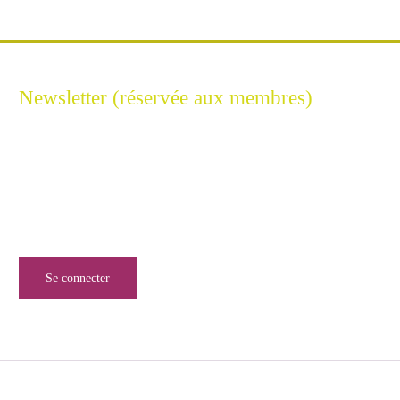
Newsletter (réservée aux membres)
Restez connecté à l'Excellence Cyber
Inscrivez-vous à notre newsletter pour ne rien manquer de
l’univers de la sécurité numérique.
Se connecter