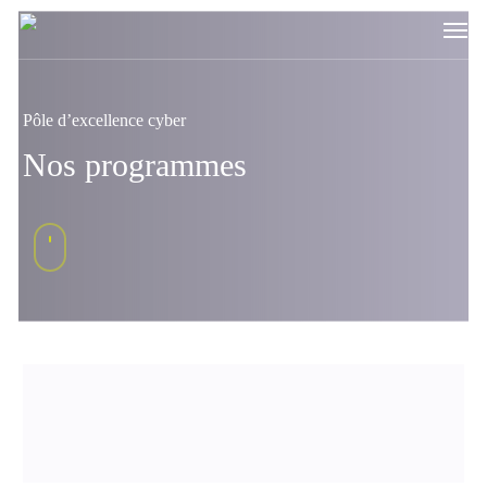
Skip
Men
to
main
content
Pôle d’excellence cyber
Nos programmes
Navigate
to
the
next
section