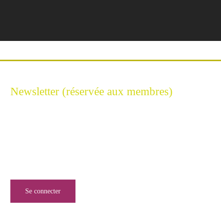
Newsletter (réservée aux membres)
Restez connecté à l'Excellence Cyber
Inscrivez-vous à notre newsletter pour ne rien manquer de
l’univers de la sécurité numérique.
Se connecter