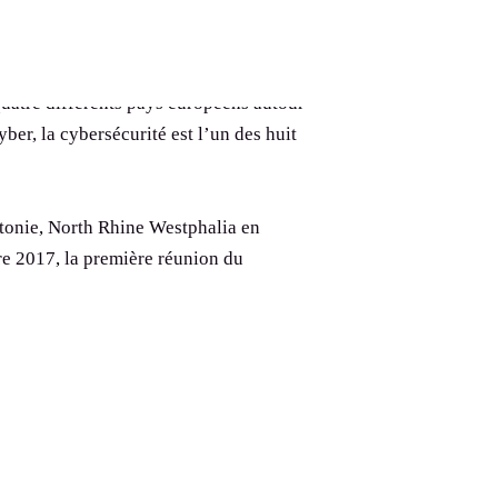
ne « Smart Pilot » dans le domaine de
 de diversité et d’inclusion au sein
quatre différents pays européens autour
ber, la cybersécurité est l’un des huit
stonie, North Rhine Westphalia en
re 2017, la première réunion du