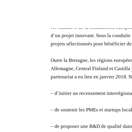
Le Pôle d’excellence cyber s’est ass
Le Pôle d’excellence s’engage et travaille sur les axes
la cybersécurité
de développement liés à la diversité et l’inclusion au
sein de notre filière
A l’initiative de la commission europé
d’un projet innovant. Sous la conduite 
projets sélectionnés pour bénéficier de
Outre la Bretagne, les régions europée
Allemagne, Central Finland et Castilla
partenariat a eu lieu en janvier 2018.
– d’initier un recensement interrégion
– de soutenir les PMEs et startups loca
– de proposer une R&D de qualité dans 