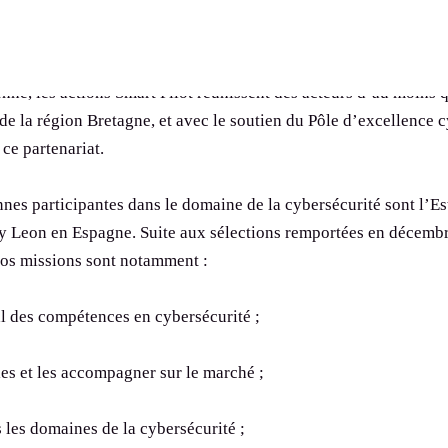
ocié à la région Bretagne pour remporter une action européen
Les profils neuroatypiques, un potentiel inexploré
Manifeste pour plus
de la filière
enne, les actions Smart Pilot réunissent des acteurs d’au moins 
de la région Bretagne, et avec le soutien du Pôle d’excellence cy
 ce partenariat.
nnes participantes dans le domaine de la cybersécurité sont l’E
 y Leon en Espagne. Suite aux sélections remportées en décemb
 Nos missions sont notamment :
al des compétences en cybersécurité ;
les et les accompagner sur le marché ;
les domaines de la cybersécurité ;