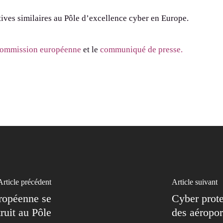
iatives similaires au Pôle d’excellence cyber en Europe.
 commission européenne
et le
communiqué de presse.
Article précédent
Article suivant
uropéenne se
Cyber prote
ruit au Pôle
des aéropor