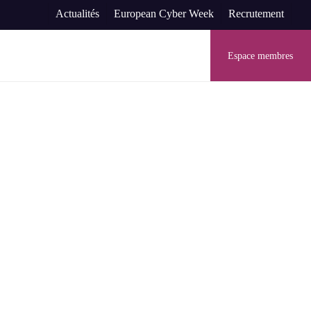
Actualités
European Cyber Week
Recrutement
Espace membres
économique & industriel
égional européen
eprises à définir des offres, des
tégies intégrant la cyber
res et promouvoir l’image
de confiance à l’international