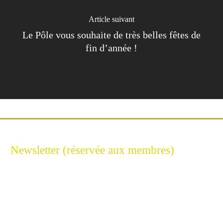
Article suivant
Le Pôle vous souhaite de très belles fêtes de
fin d’année !
Newsletter (réservée aux membres)
Restez connecté à l'Excellence Cyber
Inscrivez-vous à notre newsletter pour ne rien manquer de
l’univers de la sécurité numérique.