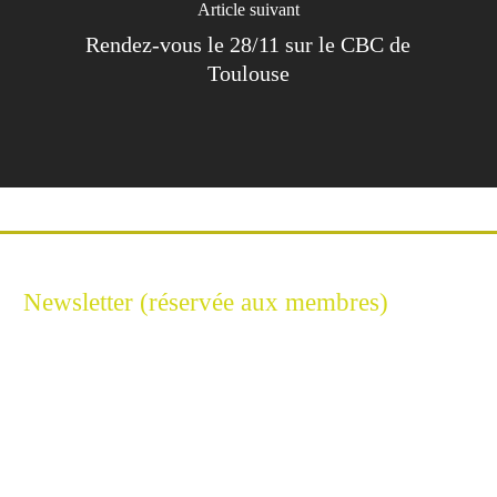
Article suivant
Rendez-vous le 28/11 sur le CBC de
Toulouse
Newsletter (réservée aux membres)
Restez connecté à l'Excellence Cyber
Inscrivez-vous à notre newsletter pour ne rien manquer de
l’univers de la sécurité numérique.