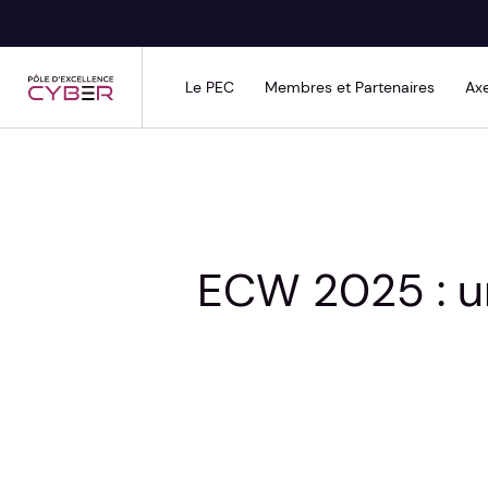
Skip
to
main
Le PEC
Membres et Partenaires
Axe
content
ECW 2025 : un