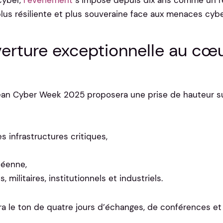
cyber,
l’événement
s’impose depuis dix ans comme un r
lus résiliente et plus souveraine face aux menaces cybe
erture exceptionnelle au cœ
pean Cyber Week 2025 proposera une prise de hauteur su
s infrastructures critiques,
péenne,
 militaires, institutionnels et industriels.
a le ton de quatre jours d’échanges, de conférences e