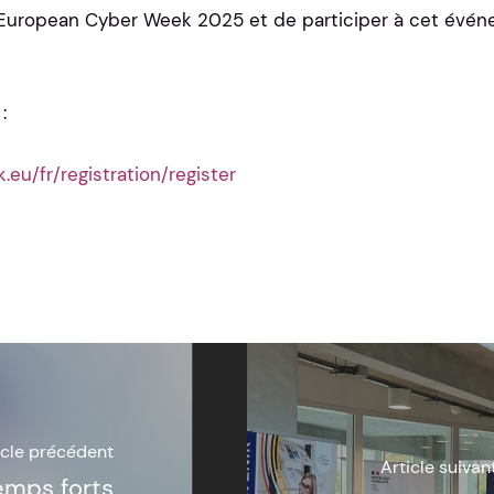
 l’European Cyber Week 2025 et de participer à cet évé
:
u/fr/registration/register
icle précédent
Article suivan
emps forts