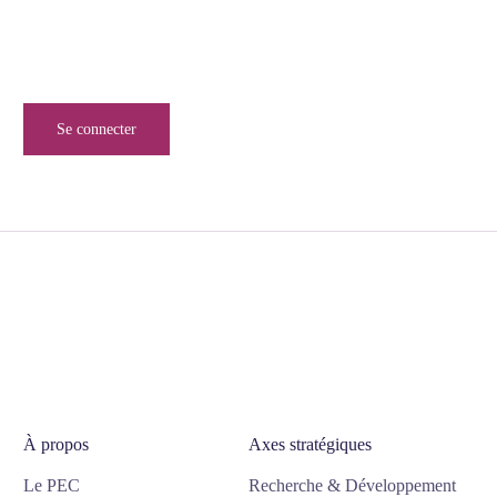
Inscrivez-vous à notre newsletter pour ne rien manquer de
l’univers de la sécurité numérique.
Se connecter
À propos
Axes stratégiques
Le PEC
Recherche & Développement