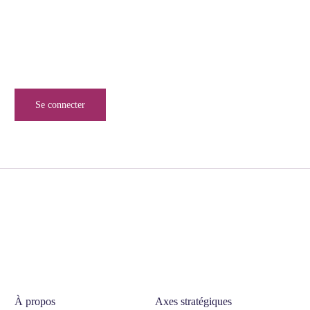
Inscrivez-vous à notre newsletter pour ne rien manquer de
l’univers de la sécurité numérique.
Se connecter
À propos
Axes stratégiques