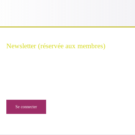
FILIGRAN
BREACHUNT
ERIUM
GEOIDE
Newsletter (réservée aux membres)
Restez connecté à l'Excellence Cyber
Inscrivez-vous à notre newsletter pour ne rien manquer de
l’univers de la sécurité numérique.
Se connecter