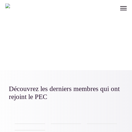
Skip
Men
to
main
content
Découvrez les derniers membres qui ont
rejoint le PEC