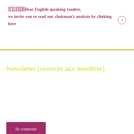
🇪🇺🇬🇧Dear English-speaking readers,
we invite you to read our chairman’s analysis by clinking
here
Newsletter (réservée aux membres)
Restez connecté à l'Excellence Cyber
Inscrivez-vous à notre newsletter pour ne rien manquer de
l’univers de la sécurité numérique.
Se connecter