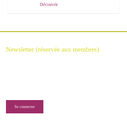
Découvrir
Newsletter (réservée aux membres)
Restez connecté à l'Excellence Cyber
Inscrivez-vous à notre newsletter pour ne rien manquer de
l’univers de la sécurité numérique.
Se connecter