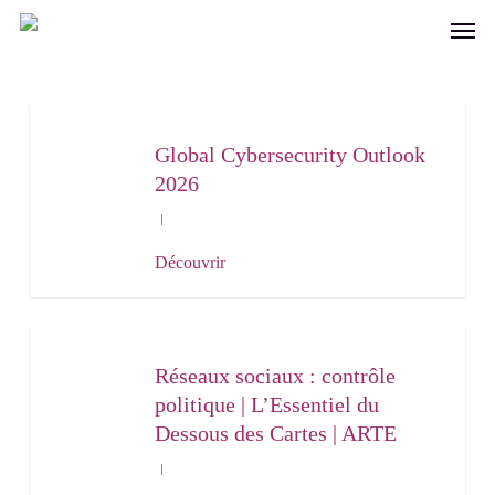
Skip
Men
to
main
content
Global Cybersecurity Outlook
2026
Découvrir
Réseaux sociaux : contrôle
politique | L’Essentiel du
Dessous des Cartes | ARTE