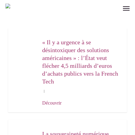
Skip
Men
to
main
content
« Il y a urgence à se
désintoxiquer des solutions
américaines » : l’État veut
flécher 4,5 milliards d’euros
d’achats publics vers la French
Tech
Découvrir
La souveraineté numérique,