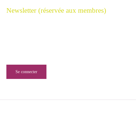
Newsletter (réservée aux membres)
Restez connecté à l'Excellence Cyber
Inscrivez-vous à notre newsletter pour ne rien manquer de
l’univers de la sécurité numérique.
Se connecter